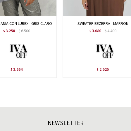
ANIA CON LUREX - GRIS CLARO
SWEATER BEZERRA - MARRON
3.250
6.500
3.080
4.400
$
$
$
$
2.664
2.525
$
$
NEWSLETTER