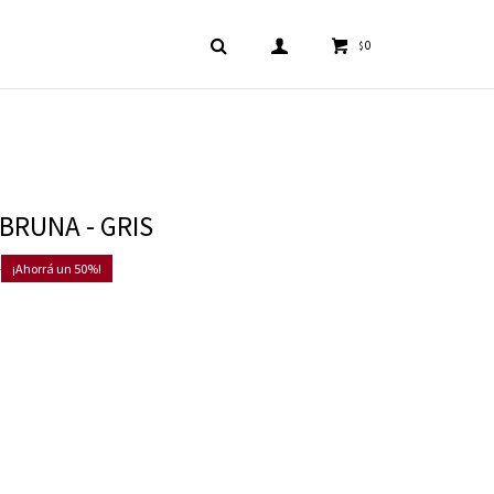
0
$
BRUNA - GRIS
0
50