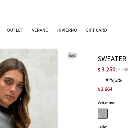
OUTLET
VERANO
INVIERNO
GIFT CARD
SWEATER 
3.250
$
6.50
$
2.664
$
Variantes:
Talle: