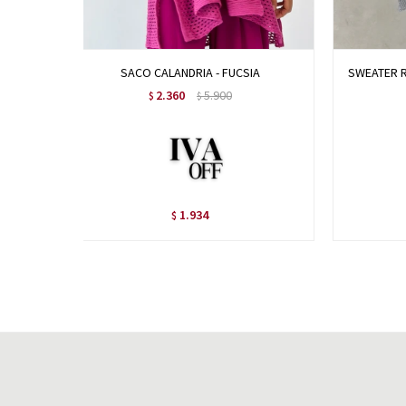
SACO CALANDRIA - FUCSIA
SWEATER R
2.360
5.900
$
$
1.934
$