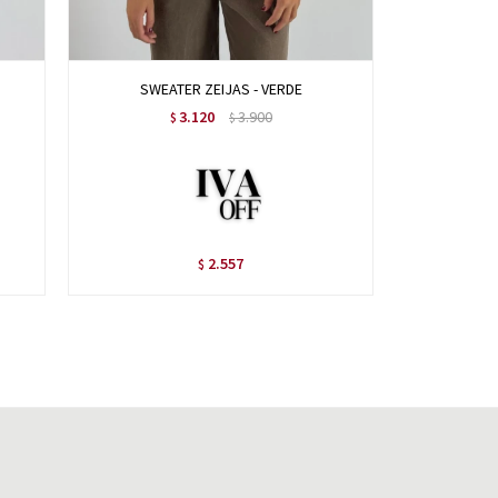
SWEATER ZEIJAS - VERDE
SWE
3.120
3.900
$
$
2.557
$