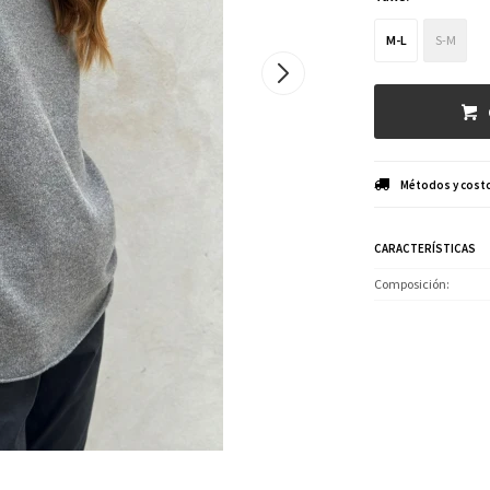
M-L
S-M
Métodos y costo
CARACTERÍSTICAS
Composición