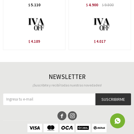
5.110
4.900
9.800
$
$
$
4.189
4.017
$
$
NEWSLETTER
¡Suscribite y recibí todas nuestras novedades!
SUSCRIBIRME

