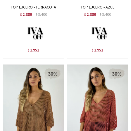
TOP LUCERO - TERRACOTA
TOP LUCERO - AZUL
2.380
3.400
2.380
3.400
$
$
$
$
1.951
1.951
$
$