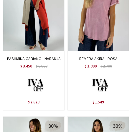
PASHMINA GABIANO - NARANJA
REMERA AKIRA - ROSA
3.450
6.900
1.890
2.700
$
$
$
$
2.828
1.549
$
$