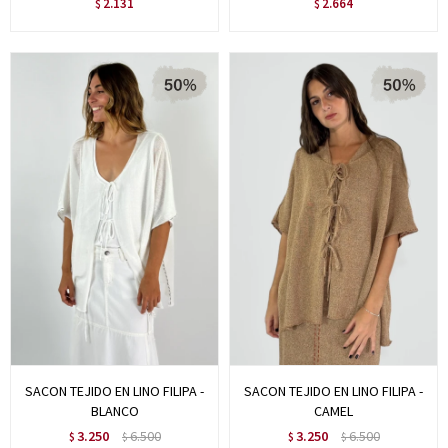
2.131
2.664
$
$
SACON TEJIDO EN LINO FILIPA -
SACON TEJIDO EN LINO FILIPA -
BLANCO
CAMEL
3.250
6.500
3.250
6.500
$
$
$
$