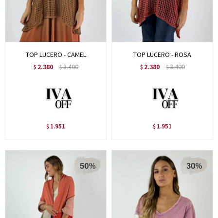
TOP LUCERO - CAMEL
TOP LUCERO - ROSA
2.380
3.400
2.380
3.400
$
$
$
$
1.951
1.951
$
$