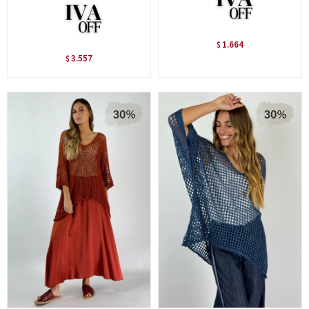
1.664
$
3.557
$