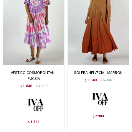
VESTIDO COSMOPOLITAN -
SOLERA HELVECIA - MARRON
FUCSIA
3.640
5.200
$
$
1.640
4.100
$
$
2.984
$
1.344
$