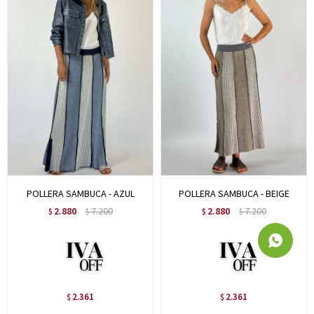
POLLERA SAMBUCA - AZUL
POLLERA SAMBUCA - BEIGE
2.880
7.200
2.880
7.200
$
$
$
$
2.361
2.361
$
$