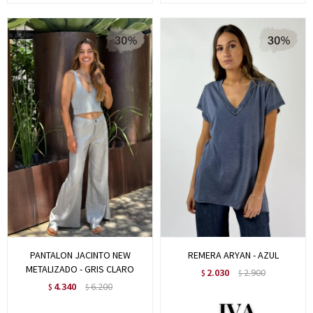
PANTALON JACINTO NEW
REMERA ARYAN - AZUL
METALIZADO - GRIS CLARO
2.030
2.900
$
$
4.340
6.200
$
$