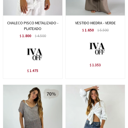
CHALECO PISCO METALIZADO -
VESTIDO HIEDRA - VERDE
PLATEADO
1.650
5.500
$
$
1.800
4.500
$
$
1.353
$
1.475
$