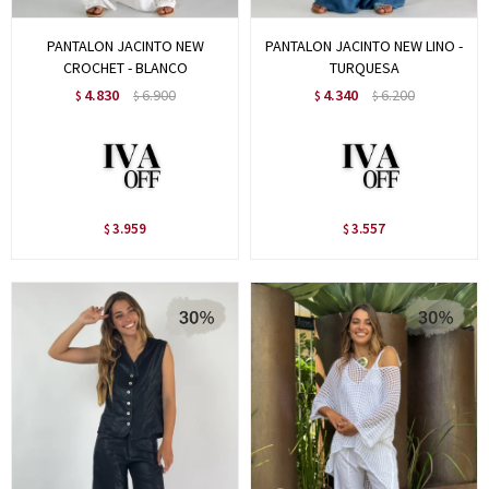
PANTALON JACINTO NEW
PANTALON JACINTO NEW LINO -
CROCHET - BLANCO
TURQUESA
4.830
6.900
4.340
6.200
$
$
$
$
3.959
3.557
$
$