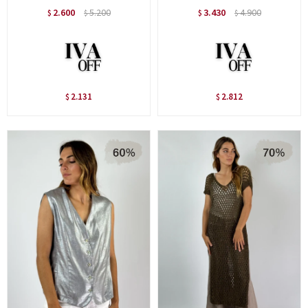
2.600
5.200
3.430
4.900
$
$
$
$
2.131
2.812
$
$