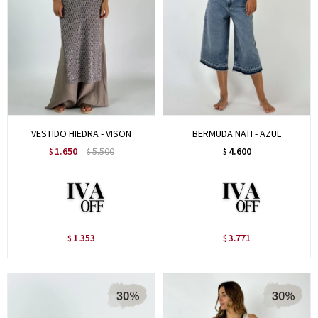
VESTIDO HIEDRA - VISON
BERMUDA NATI - AZUL
1.650
5.500
4.600
$
$
$
1.353
3.771
$
$