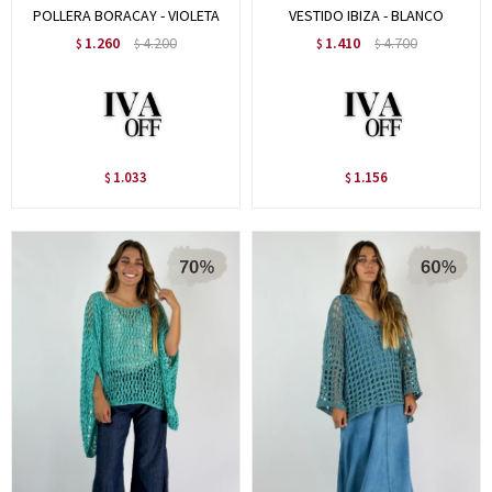
POLLERA BORACAY - VIOLETA
VESTIDO IBIZA - BLANCO
1.260
4.200
1.410
4.700
$
$
$
$
1.033
1.156
$
$