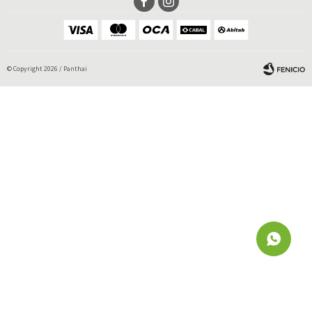


© Copyright 2026 / Panthai
Fenicio