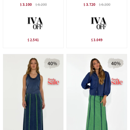
3.100
6.200
3.720
6.200
$
$
$
$
2.541
3.049
$
$