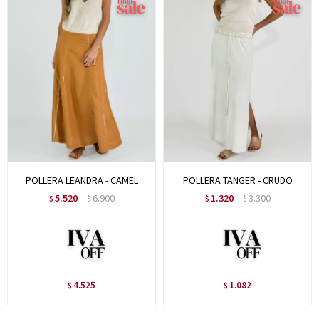
POLLERA LEANDRA - CAMEL
POLLERA TANGER - CRUDO
5.520
6.900
1.320
3.300
$
$
$
$
4.525
1.082
$
$