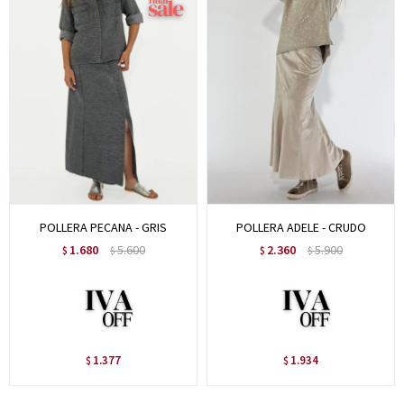
POLLERA PECANA - GRIS
POLLERA ADELE - CRUDO
1.680
5.600
2.360
5.900
$
$
$
$
1.377
1.934
$
$