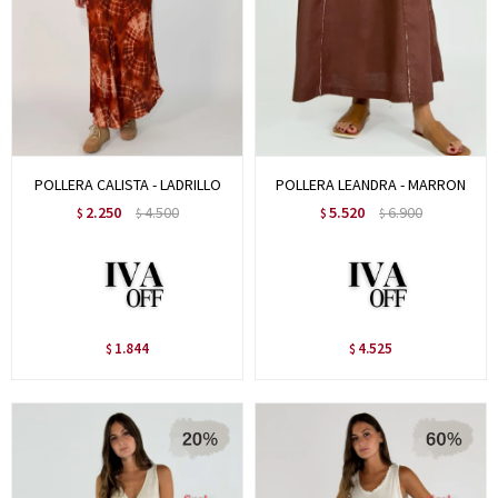
POLLERA CALISTA - LADRILLO
POLLERA LEANDRA - MARRON
2.250
4.500
5.520
6.900
$
$
$
$
1.844
4.525
$
$