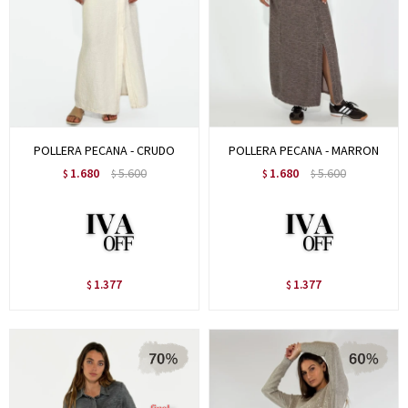
POLLERA PECANA - CRUDO
POLLERA PECANA - MARRON
1.680
5.600
1.680
5.600
$
$
$
$
1.377
1.377
$
$