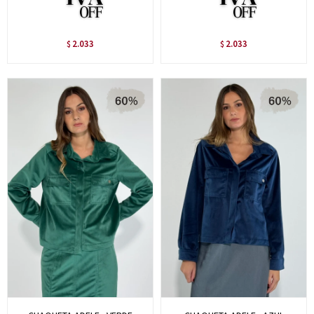
2.033
2.033
$
$