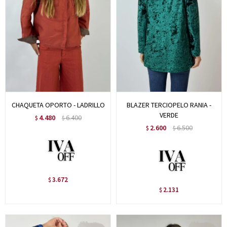
CHAQUETA OPORTO - LADRILLO
BLAZER TERCIOPELO RANIA -
VERDE
4.480
6.400
$
$
2.600
6.500
$
$
3.672
$
2.131
$