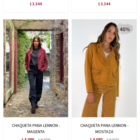
3.344
3.344
$
$
CHAQUETA PANA LENNON -
CHAQUETA PANA LENNON -
MAGENTA
MOSTAZA
4.080
6.800
4.080
6.800
$
$
$
$