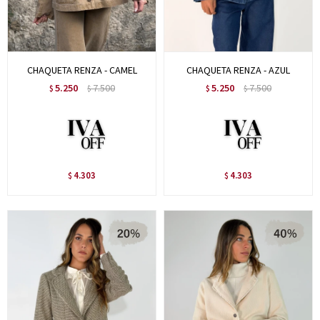
CHAQUETA RENZA - CAMEL
CHAQUETA RENZA - AZUL
5.250
7.500
5.250
7.500
$
$
$
$
4.303
4.303
$
$