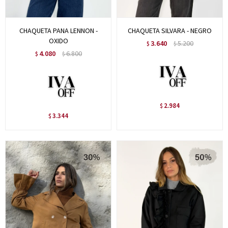
CHAQUETA PANA LENNON -
CHAQUETA SILVARA - NEGRO
OXIDO
3.640
5.200
$
$
4.080
6.800
$
$
2.984
$
3.344
$