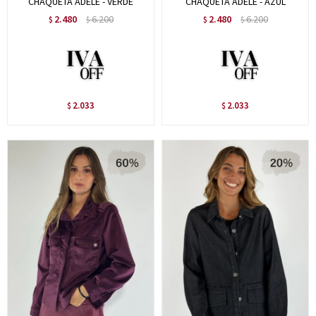
CHAQUETA ADELE - VERDE
CHAQUETA ADELE - AZUL
2.480
6.200
2.480
6.200
$
$
$
$
2.033
2.033
$
$