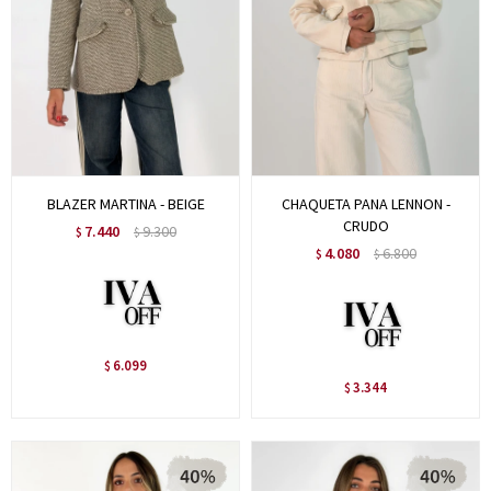
BLAZER MARTINA - BEIGE
CHAQUETA PANA LENNON -
CRUDO
7.440
9.300
$
$
4.080
6.800
$
$
6.099
$
3.344
$