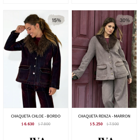
CHAQUETA CHLOE - BORDO
CHAQUETA RENZA - MARRON
6.630
7.800
5.250
7.500
$
$
$
$