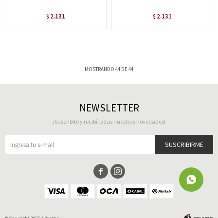
2.131
2.131
$
$
MOSTRANDO
44
DE
44
NEWSLETTER
¡Suscribite y recibí todas nuestras novedades!
SUSCRIBIRME

