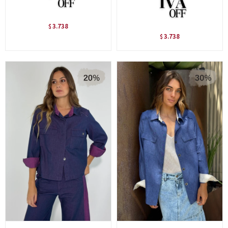
3.738
$
3.738
$