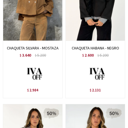
CHAQUETA SILVARA - MOSTAZA
CHAQUETA HABANA - NEGRO
3.640
5.200
2.600
5.200
$
$
$
$
2.984
2.131
$
$