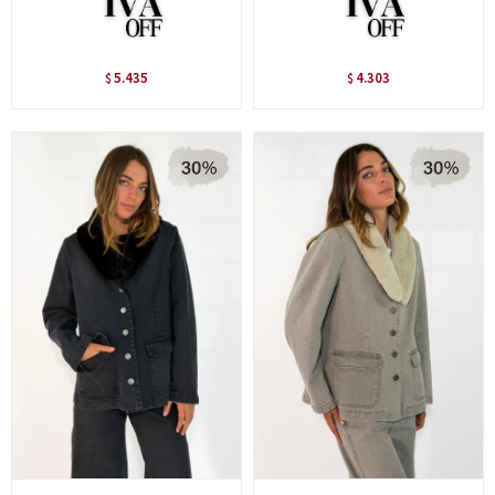
5.435
4.303
$
$