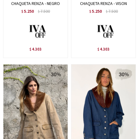
CHAQUETA RENZA - NEGRO
CHAQUETA RENZA - VISON
5.250
7.500
5.250
7.500
$
$
$
$
4.303
4.303
$
$