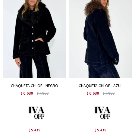
CHAQUETA CHLOE - NEGRO
CHAQUETA CHLOE - AZUL
6.630
7.800
6.630
7.800
$
$
$
$
5.435
5.435
$
$