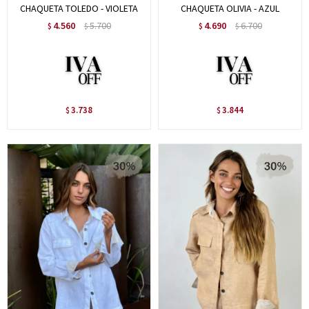
CHAQUETA TOLEDO - VIOLETA
CHAQUETA OLIVIA - AZUL
4.560
5.700
4.690
6.700
$
$
$
$
3.738
3.844
$
$