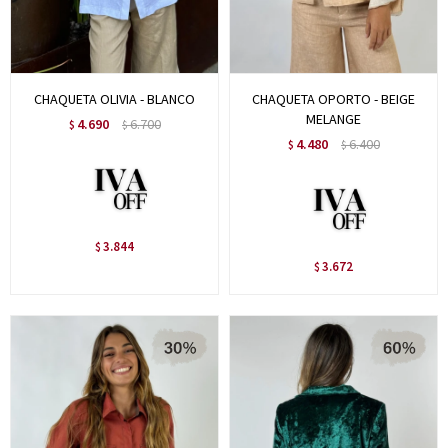
CHAQUETA OLIVIA - BLANCO
CHAQUETA OPORTO - BEIGE
MELANGE
4.690
6.700
$
$
4.480
6.400
$
$
3.844
$
3.672
$