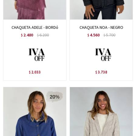
CHAQUETA ADELE - BORDó
CHAQUETA NOA - NEGRO
2.480
6.200
4.560
5.700
$
$
$
$
2.033
3.738
$
$