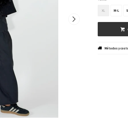
XL
M-L
Métodos y costo