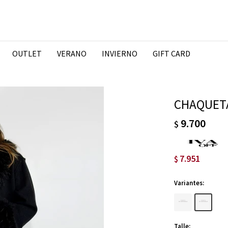
OUTLET
VERANO
INVIERNO
GIFT CARD
CHAQUETA
9.700
$
7.951
$
Variantes:
Talle: