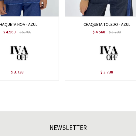
HAQUETA NOA - AZUL
CHAQUETA TOLEDO - AZUL
4.560
5.700
4.560
5.700
$
$
$
$
3.738
3.738
$
$
NEWSLETTER