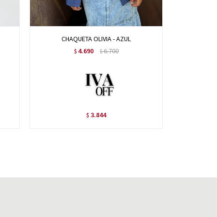
CHAQUETA OLIVIA - AZUL
CHA
4.690
6.700
$
$
3.844
$