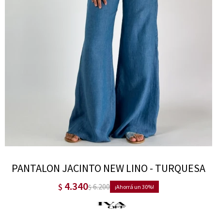
PANTALON JACINTO NEW LINO - TURQUESA
4.340
$
6.200
$
30