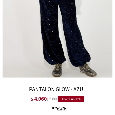
PANTALON GLOW - AZUL
4.060
$
5.800
$
30