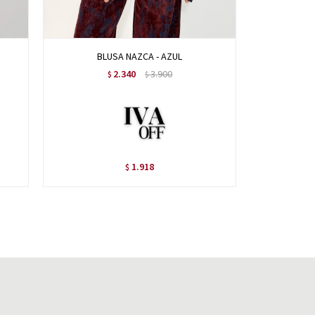
BLUSA NAZCA - AZUL
BLU
2.340
3.900
$
$
1.918
$