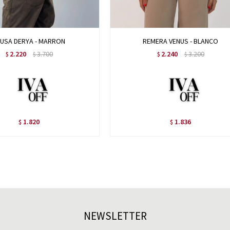
LUSA DERYA - MARRON
REMERA VENUS - BLANCO
2.220
3.700
2.240
3.200
$
$
$
$
1.820
1.836
$
$
NEWSLETTER