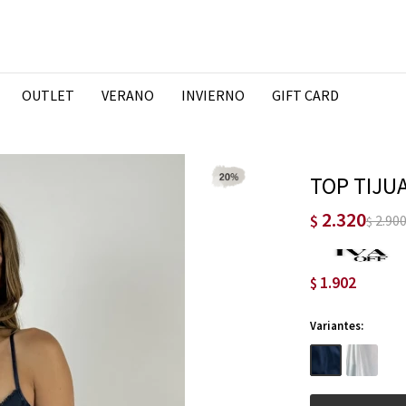
OUTLET
VERANO
INVIERNO
GIFT CARD
TOP TIJU
2.320
$
2.90
$
1.902
$
Variantes: