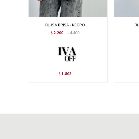
BLUSA BRISA - NEGRO
B
2.200
4.400
$
$
1.803
$