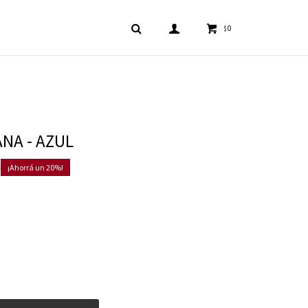
0
$
ANA - AZUL
0
20