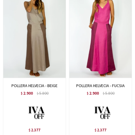
POLLERA HELVECIA - BEIGE
POLLERA HELVECIA - FUCSIA
2.900
5.800
2.900
5.800
$
$
$
$
2.377
2.377
$
$