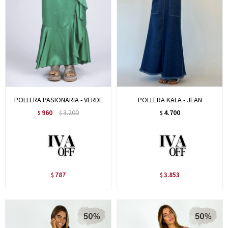
POLLERA PASIONARIA - VERDE
POLLERA KALA - JEAN
960
3.200
4.700
$
$
$
787
3.853
$
$