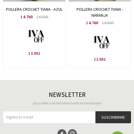
POLLERA CROCHET TIANA - AZUL
POLLERA CROCHET TIANA -
NARANJA
4.760
6.800
$
$
4.760
6.800
$
$
3.902
$
3.902
$
NEWSLETTER
¡Suscribite y recibí todas nuestras novedades!
SUSCRIBIRME

