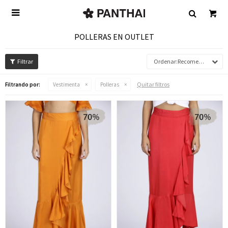

POLLERAS EN OUTLET
Recomendados
Quitar filtros
Filtrando por:
Vestimenta
Polleras