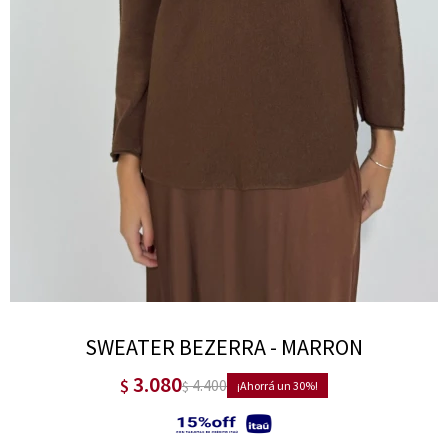
SWEATER BEZERRA - MARRON
3.080
$
4.400
$
30