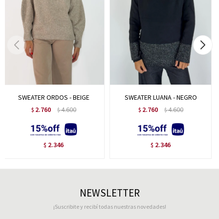
SWEATER ORDOS - BEIGE
SWEATER LUANA - NEGRO
2.760
4.600
2.760
4.600
$
$
$
$
2.346
2.346
$
$
NEWSLETTER
¡Suscribite y recibí todas nuestras novedades!