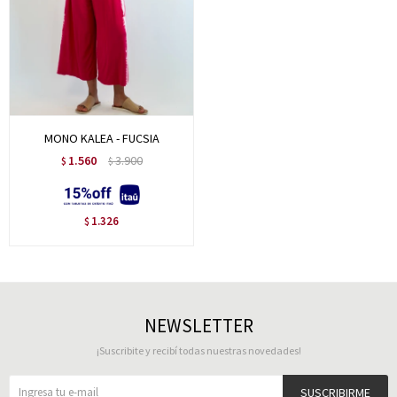
MONO KALEA - FUCSIA
1.560
3.900
$
$
1.326
$
NEWSLETTER
¡Suscribite y recibí todas nuestras novedades!
SUSCRIBIRME