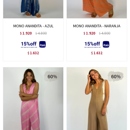
MONO ANANDITA - AZUL
MONO ANANDITA - NARANJA
1.920
4.800
1.920
4.800
$
$
$
$
1.632
1.632
$
$