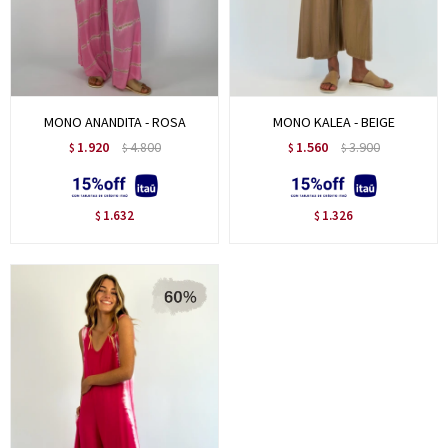
MONO ANANDITA - ROSA
MONO KALEA - BEIGE
1.920
4.800
1.560
3.900
$
$
$
$
1.632
1.326
$
$