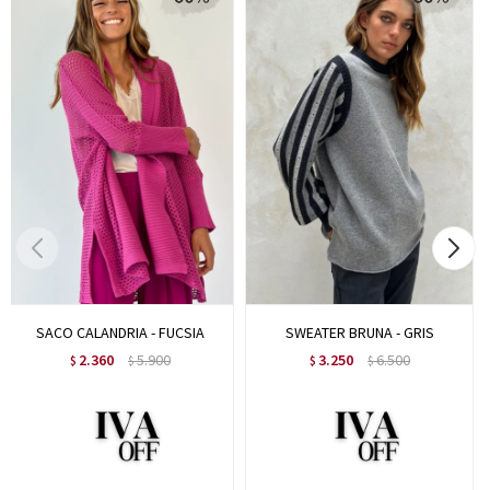
SACO CALANDRIA - FUCSIA
SWEATER BRUNA - GRIS
2.360
5.900
3.250
6.500
$
$
$
$