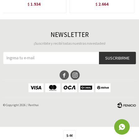
1.934
2.664
$
$
NEWSLETTER
¡Suscribite y recibí todas nuestras novedades!
SUSCRIBIRME


© Copyright 2026 / Panthai
S-M