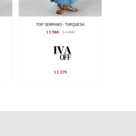
TOP SERRANO - TURQUESA
BUZO
1.560
3.900
$
$
1.279
$