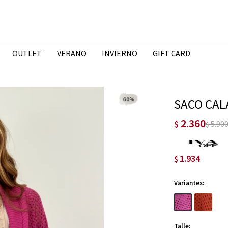
OUTLET
VERANO
INVIERNO
GIFT CARD
SACO CAL
2.360
$
5.90
$
1.934
$
Variantes:
Talle: