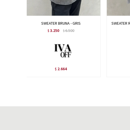
SWEATER BRUNA - GRIS
SWEATER R
3.250
6.500
$
$
2.664
$