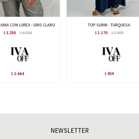
ANIA CON LUREX - GRIS CLARO
TOP SURIN - TURQUESA
3.250
6.500
1.170
3.900
$
$
$
$
2.664
959
$
$
NEWSLETTER