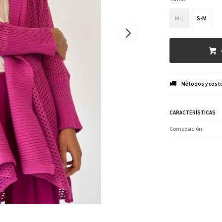
M-L
S-M
Métodos y costo
CARACTERÍSTICAS
Composición