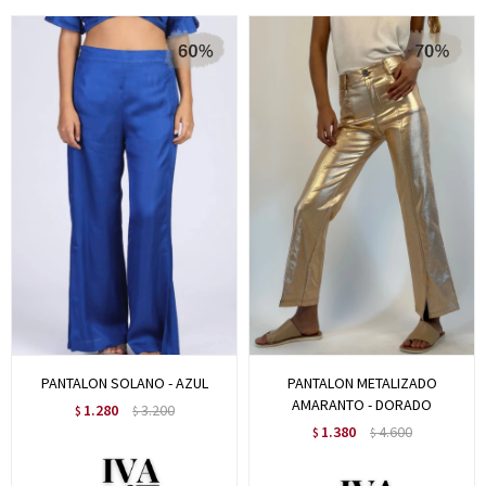
PANTALON SOLANO - AZUL
PANTALON METALIZADO
AMARANTO - DORADO
1.280
3.200
$
$
1.380
4.600
$
$