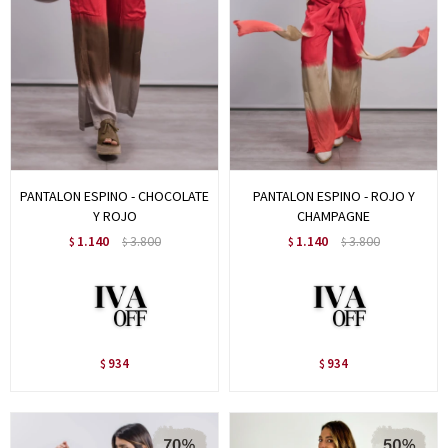
PANTALON ESPINO - CHOCOLATE
PANTALON ESPINO - ROJO Y
Y ROJO
CHAMPAGNE
1.140
3.800
1.140
3.800
$
$
$
$
934
934
$
$