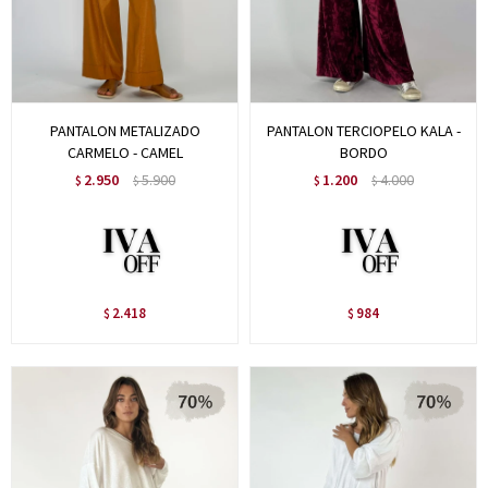
PANTALON METALIZADO
PANTALON TERCIOPELO KALA -
CARMELO - CAMEL
BORDO
2.950
5.900
1.200
4.000
$
$
$
$
2.418
984
$
$