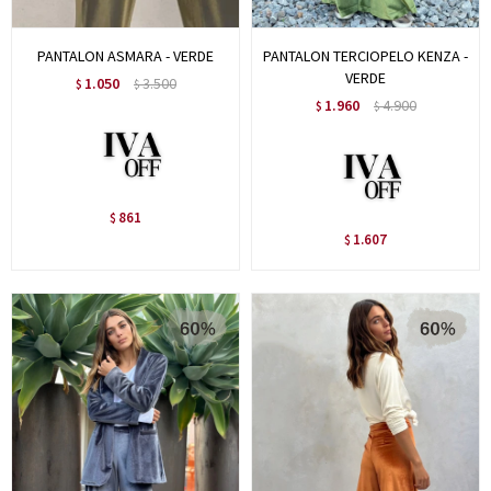
PANTALON ASMARA - VERDE
PANTALON TERCIOPELO KENZA -
VERDE
1.050
3.500
$
$
1.960
4.900
$
$
861
$
1.607
$