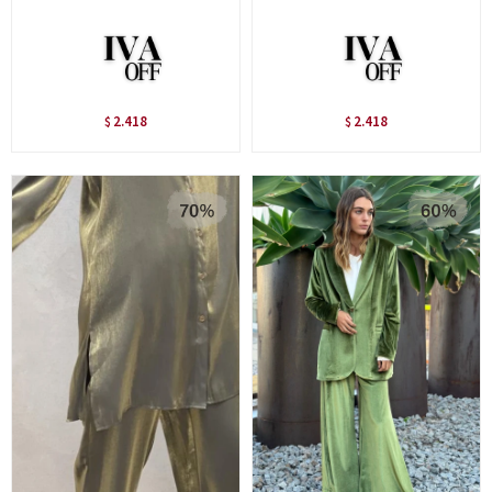
2.418
2.418
$
$