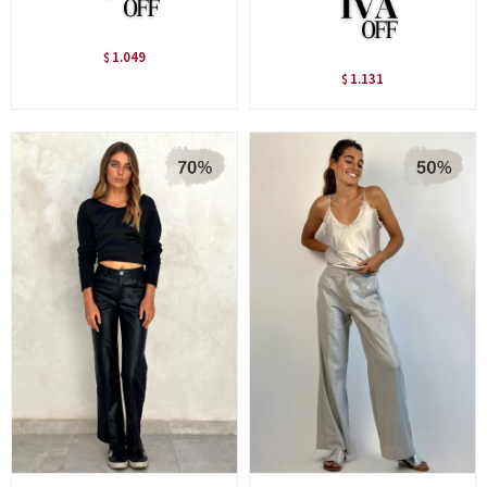
1.049
$
1.131
$