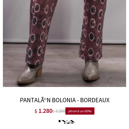
PANTALÃ“N BOLONIA - BORDEAUX
1.280
$
3.200
$
60