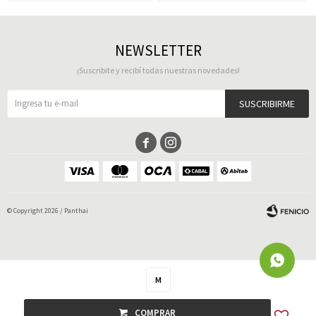
NEWSLETTER
¡Suscribite y recibí todas nuestras novedades!
SUSCRIBIRME


© Copyright 2026 / Panthai
M
Fenicio
COMPRAR