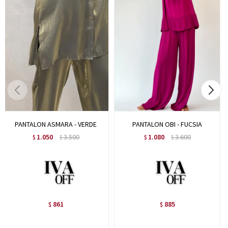
PANTALON ASMARA - VERDE
PANTALON OBI - FUCSIA
1.050
3.500
1.080
3.600
$
$
$
$
861
885
$
$