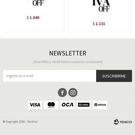
1.049
$
1.131
$
NEWSLETTER
¡Suscribite y recibí todas nuestras novedades!
SUSCRIBIRME


© Copyright 2026 / Panthai