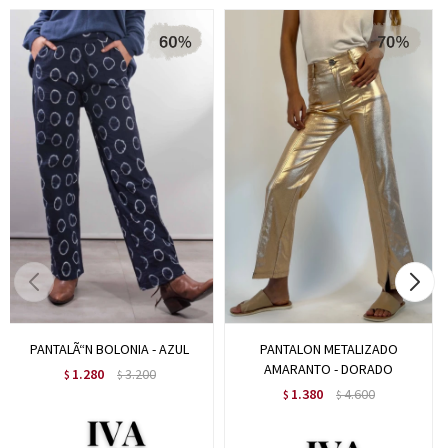
PANTALÃ“N BOLONIA - AZUL
PANTALON METALIZADO
AMARANTO - DORADO
1.280
3.200
$
$
1.380
4.600
$
$