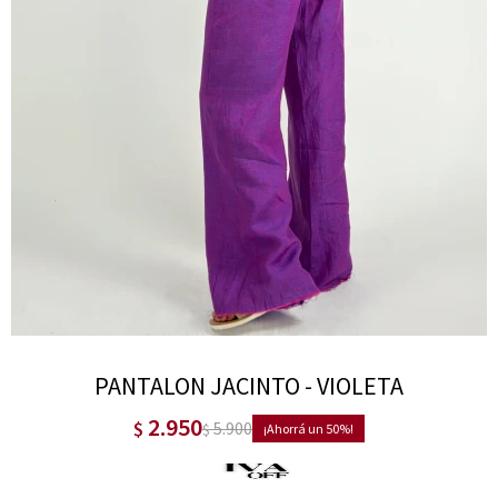
PANTALON JACINTO - VIOLETA
2.950
$
5.900
$
50