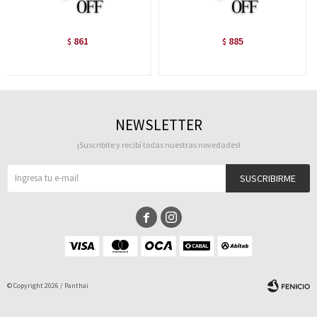
861
885
$
$
NEWSLETTER
¡Suscribite y recibí todas nuestras novedades!
SUSCRIBIRME


© Copyright 2026 / Panthai