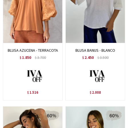
BLUSA AZUCENA - TERRACOTA
BLUSA BANUS - BLANCO
1.850
3.700
2.450
3.500
$
$
$
$
1.516
2.008
$
$