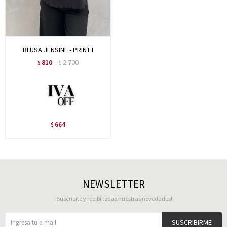
BLUSA JENSINE - PRINT I
810
2.700
$
$
664
$
NEWSLETTER
¡Suscribite y recibí todas nuestras novedades!
SUSCRIBIRME