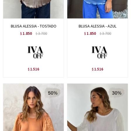
BLUSA ALESSIA - TOSTADO
BLUSA ALESSIA - AZUL
1.850
3.700
1.850
3.700
$
$
$
$
1.516
1.516
$
$