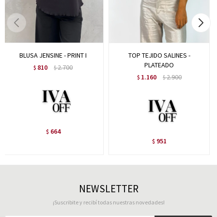
BLUSA JENSINE - PRINT I
TOP TEJIDO SALINES -
PLATEADO
810
2.700
$
$
1.160
2.900
$
$
664
$
951
$
NEWSLETTER
¡Suscribite y recibí todas nuestras novedades!