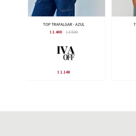
TOP TRAFALGAR - AZUL
T
1.400
3.500
$
$
1.148
$