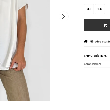
M-L
S-M
Métodos y costo
CARACTERÍSTICAS
Composición