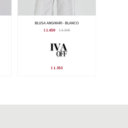
BLUSA ANGHIARI - BLANCO
BL
1.650
3.300
$
$
1.353
$