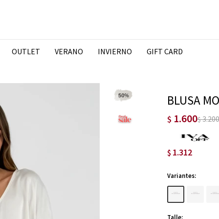
OUTLET
VERANO
INVIERNO
GIFT CARD
BLUSA MO
1.600
$
3.20
$
1.312
$
Variantes:
Talle: