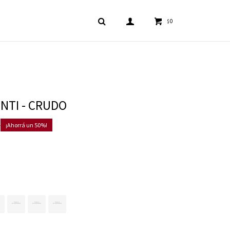
0
$
NTI - CRUDO
0
50