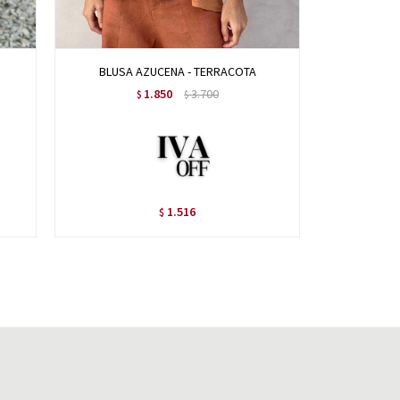
BLUSA AZUCENA - TERRACOTA
BL
1.850
3.700
$
$
1.516
$