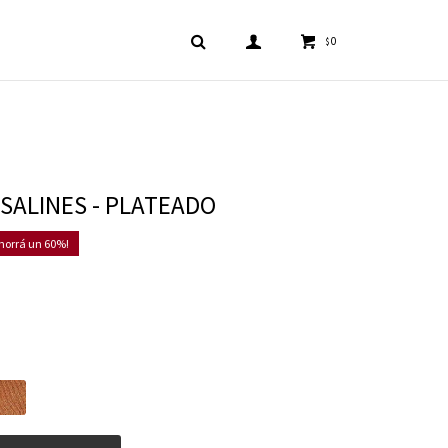
0
$
 SALINES - PLATEADO
60