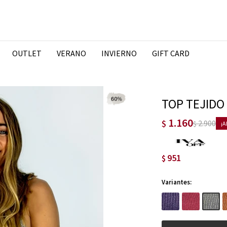
OUTLET
VERANO
INVIERNO
GIFT CARD
TOP TEJIDO
1.160
$
2.900
$
951
$
Variantes: