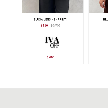
BLUSA JENSINE - PRINT I
BL
810
2.700
$
$
664
$