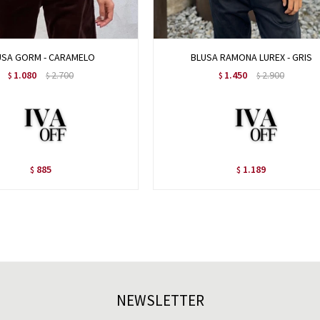
USA GORM - CARAMELO
BLUSA RAMONA LUREX - GRIS
1.080
2.700
1.450
2.900
$
$
$
$
885
1.189
$
$
NEWSLETTER