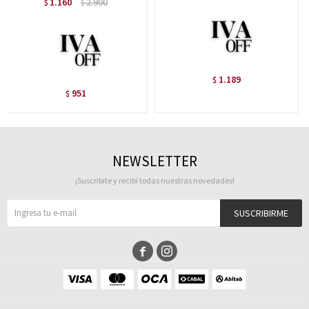
1.160
2.900
$
$
1.189
$
951
$
NEWSLETTER
¡Suscribite y recibí todas nuestras novedades!
SUSCRIBIRME

