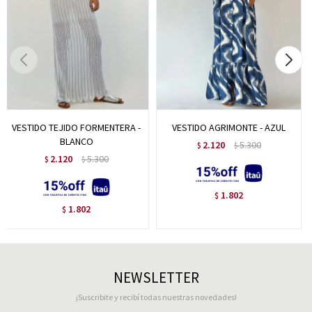
VESTIDO TEJIDO FORMENTERA -
VESTIDO AGRIMONTE - AZUL
BLANCO
2.120
5.300
$
$
2.120
5.300
$
$
1.802
$
1.802
$
NEWSLETTER
¡Suscribite y recibí todas nuestras novedades!