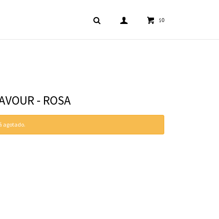
0
$
AVOUR - ROSA
tá agotado.