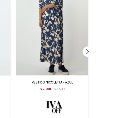
VESTIDO NICOLETTA - AZUL
VES
2.200
5.500
$
$