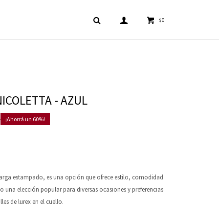
0
$
NICOLETTA - AZUL
0
60
arga estampado, es una opción que ofrece estilo, comodidad
ndo una elección popular para diversas ocasiones y preferencias
lles de lurex en el cuello.