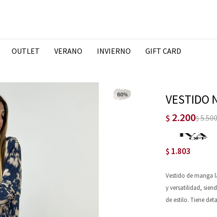
OUTLET
VERANO
INVIERNO
GIFT CARD
VESTIDO 
2.200
$
5.50
$
1.803
$
Vestido de manga l
y versatilidad, sie
de estilo. Tiene deta