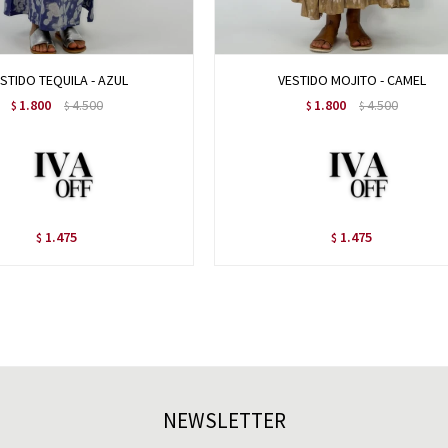
STIDO TEQUILA - AZUL
VESTIDO MOJITO - CAMEL
1.800
4.500
1.800
4.500
$
$
$
$
1.475
1.475
$
$
NEWSLETTER