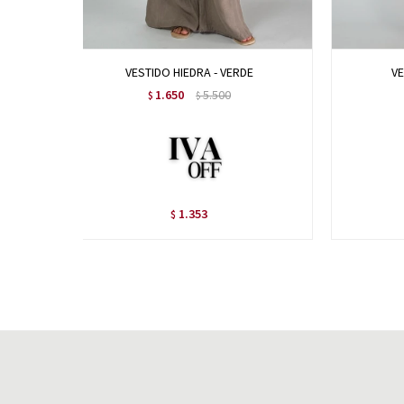
VESTIDO HIEDRA - VERDE
VE
1.650
5.500
$
$
1.353
$