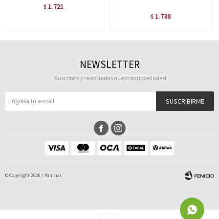
1.721
$
1.738
$
NEWSLETTER
¡Suscribite y recibí todas nuestras novedades!
SUSCRIBIRME


© Copyright 2026 / Panthai