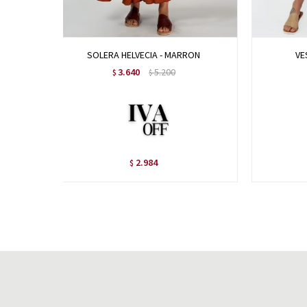
SOLERA HELVECIA - MARRON
VE
3.640
5.200
$
$
2.984
$