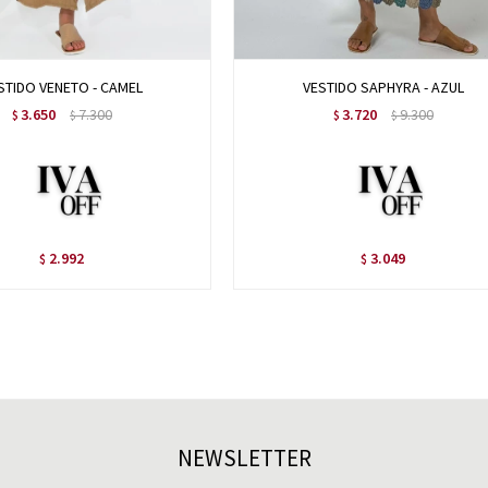
STIDO VENETO - CAMEL
VESTIDO SAPHYRA - AZUL
3.650
7.300
3.720
9.300
$
$
$
$
2.992
3.049
$
$
NEWSLETTER