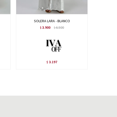
SOLERA LARA - BLANCO
VE
3.900
6.500
$
$
3.197
$