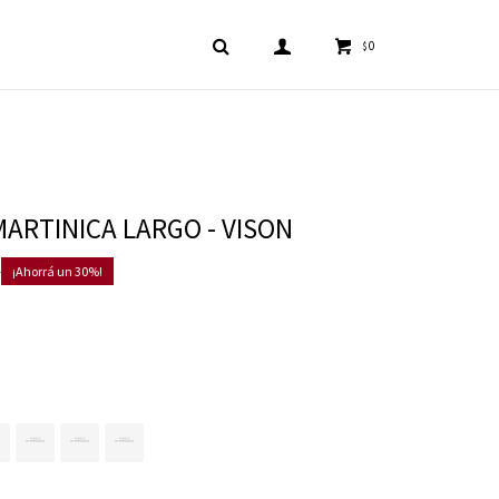
0
$
MARTINICA LARGO - VISON
0
30