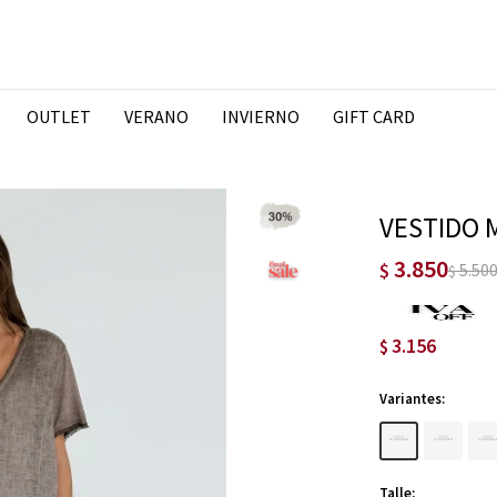
OUTLET
VERANO
INVIERNO
GIFT CARD
VESTIDO 
3.850
$
5.50
$
3.156
$
Variantes:
Talle: