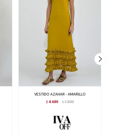
VESTIDO AZAHAR - AMARILLO
VESTI
4.680
7.800
$
$