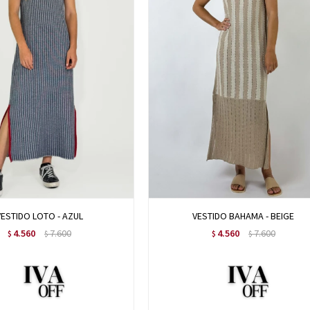
VESTIDO LOTO - AZUL
VESTIDO BAHAMA - BEIGE
4.560
7.600
4.560
7.600
$
$
$
$