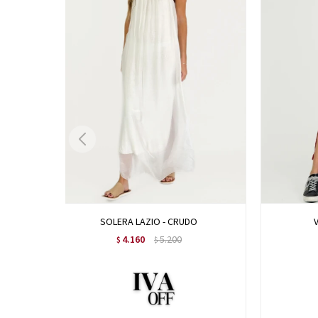
SOLERA LAZIO - CRUDO
4.160
5.200
$
$