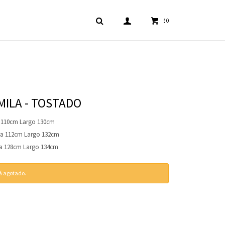
0
$
MILA - TOSTADO
 110cm Largo 130cm
ra 112cm Largo 132cm
ra 128cm Largo 134cm
tá agotado.