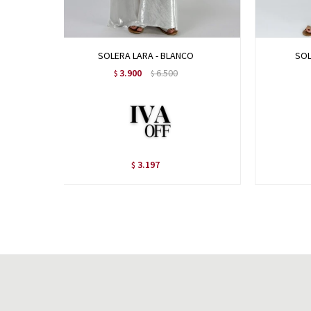
SOLERA LARA - BLANCO
SOL
3.900
6.500
$
$
3.197
$