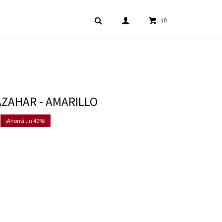
0
$
AZAHAR - AMARILLO
0
40