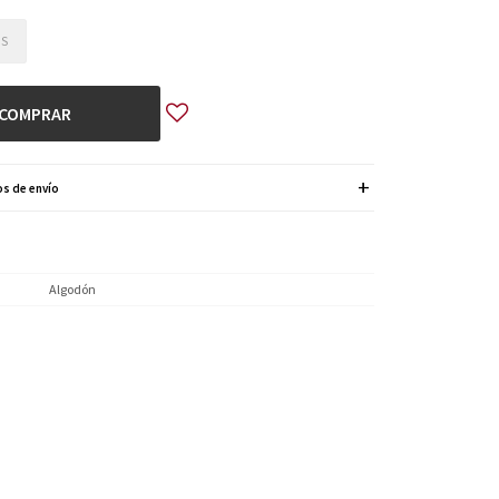
S
COMPRAR
s de envío
Algodón