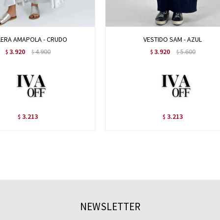
ERA AMAPOLA - CRUDO
VESTIDO SAM - AZUL
3.920
4.900
3.920
5.600
$
$
$
$
3.213
3.213
$
$
NEWSLETTER