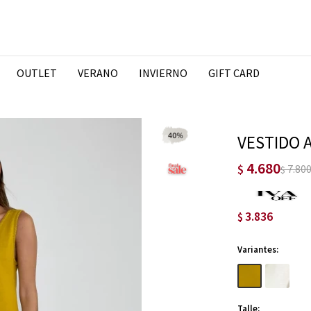
OUTLET
VERANO
INVIERNO
GIFT CARD
VESTIDO 
4.680
$
7.80
$
3.836
$
Variantes:
Talle: