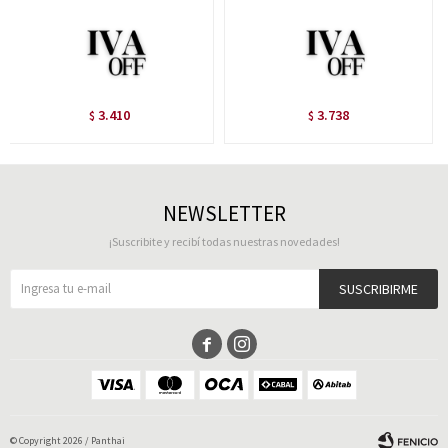
3.410
3.738
$
$
NEWSLETTER
¡Suscribite y recibí todas nuestras novedades!
SUSCRIBIRME


© Copyright 2026 / Panthai