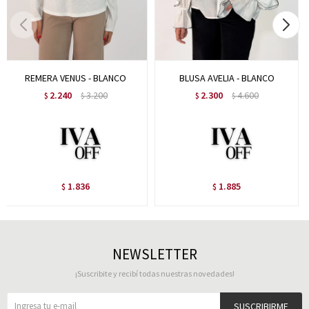
REMERA VENUS - BLANCO
BLUSA AVELIA - BLANCO
2.240
3.200
2.300
4.600
$
$
$
$
1.836
1.885
$
$
NEWSLETTER
¡Suscribite y recibí todas nuestras novedades!
SUSCRIBIRME