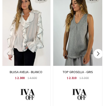
BLUSA AVELIA - BLANCO
TOP GROSELLA - GRIS
2.300
4.600
2.310
3.300
$
$
$
$