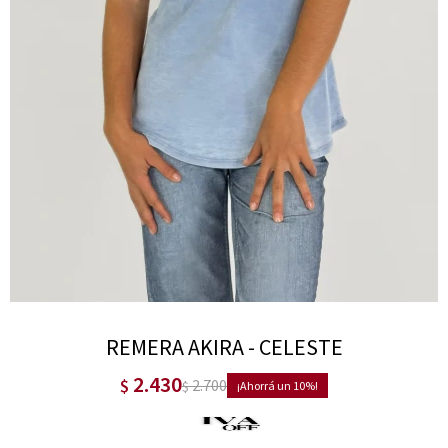
REMERA AKIRA - CELESTE
2.430
$
2.700
$
10