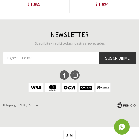
1.885
1.894
$
$
NEWSLETTER
¡Suscribite y recibí todas nuestras novedades!
SUSCRIBIRME


© Copyright 2026 / Panthai
S-M