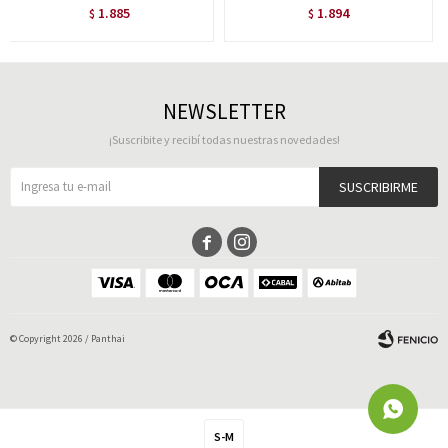
1.885
1.894
$
$
NEWSLETTER
¡Suscribite y recibí todas nuestras novedades!
SUSCRIBIRME


© Copyright 2026 / Panthai
S-M