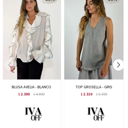
BLUSA AVELIA - BLANCO
TOP GROSELLA - GRIS
2.300
4.600
2.310
3.300
$
$
$
$