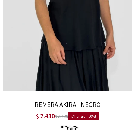
REMERA AKIRA - NEGRO
2.430
$
2.700
$
10