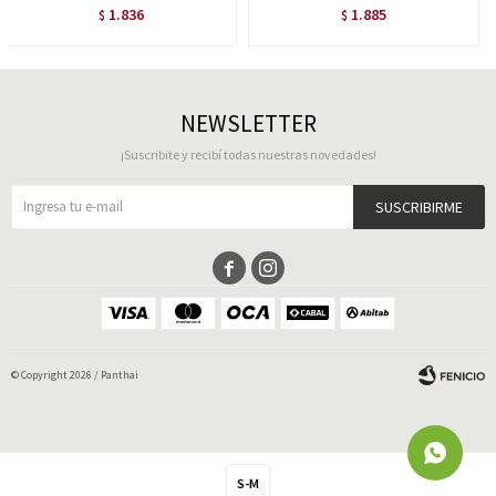
1.836
1.885
$
$
NEWSLETTER
¡Suscribite y recibí todas nuestras novedades!
SUSCRIBIRME


© Copyright 2026 / Panthai
S-M