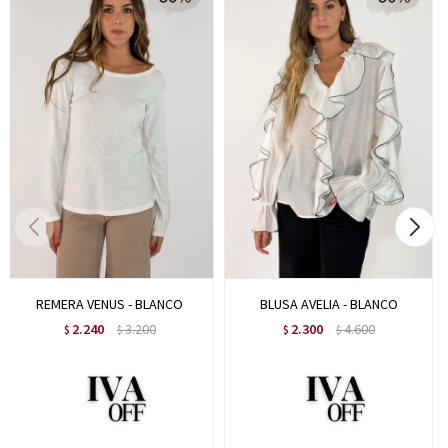
REMERA VENUS - BLANCO
BLUSA AVELIA - BLANCO
2.240
3.200
2.300
4.600
$
$
$
$