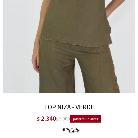
TOP NIZA - VERDE
2.340
$
3.900
$
40