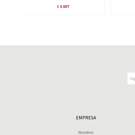
3.607
$
EMPRESA
Nosotros