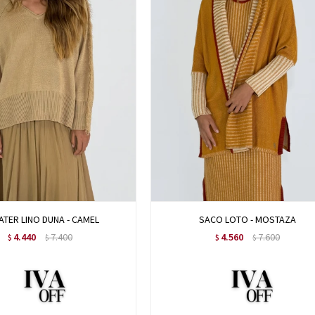
TER LINO DUNA - CAMEL
SACO LOTO - MOSTAZA
4.440
7.400
4.560
7.600
$
$
$
$