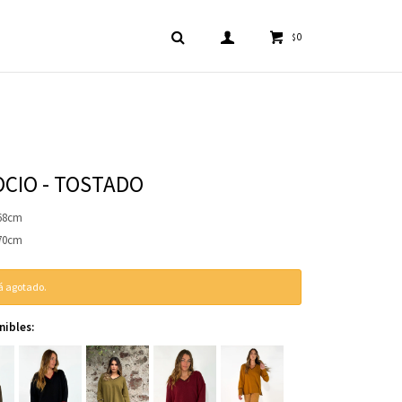
0
$
CIO - TOSTADO
 68cm
 70cm
tá agotado.
nibles: