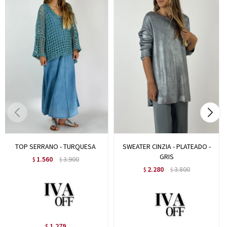
TOP SERRANO - TURQUESA
SWEATER CINZIA - PLATEADO -
GRIS
1.560
3.900
$
$
2.280
3.800
$
$
1.279
$