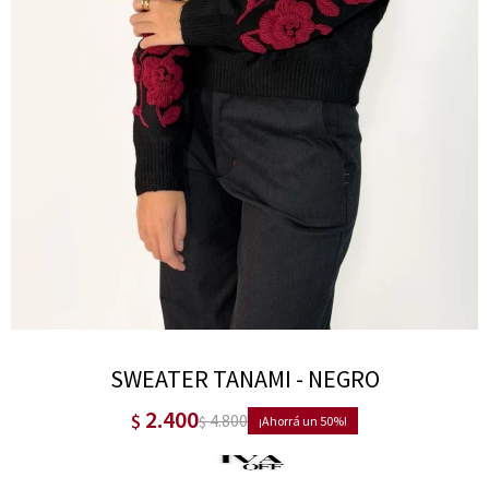
SWEATER TANAMI - NEGRO
2.400
$
4.800
$
50