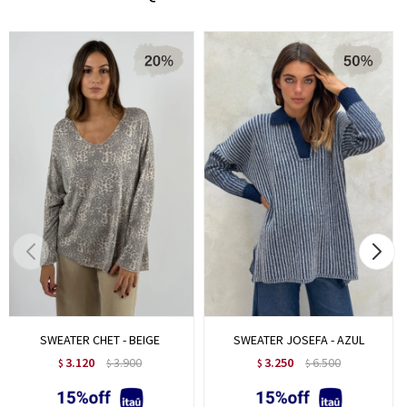
SWEATER CHET - BEIGE
SWEATER JOSEFA - AZUL
3.120
3.900
3.250
6.500
$
$
$
$