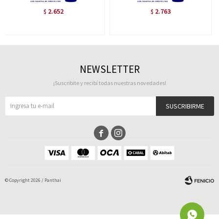
2.652
2.763
$
$
NEWSLETTER
¡Suscribite y recibí todas nuestras novedades!
SUSCRIBIRME


© Copyright 2026 / Panthai