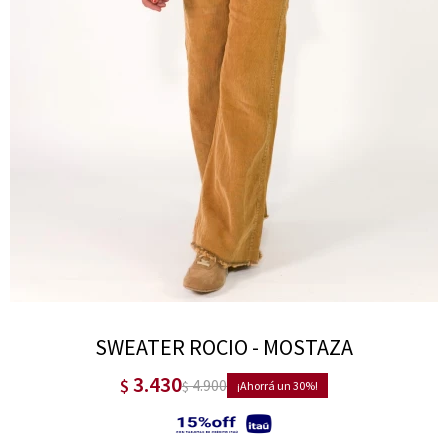
SWEATER ROCIO - MOSTAZA
3.430
$
4.900
$
30