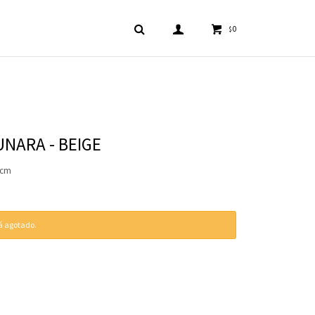
0
$
NARA - BEIGE
8cm
tá agotado.