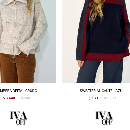
MPERA DELTA - CRUDO
SWEATER ALICANTE - AZUL
3.640
5.200
3.710
5.300
$
$
$
$