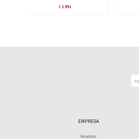
2.951
$
EMPRESA
Nosotros