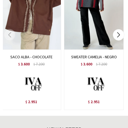
SACO ALBA - CHOCOLATE
SWEATER CAMELIA - NEGRO
3.600
7.200
3.600
7.200
$
$
$
$
2.951
2.951
$
$