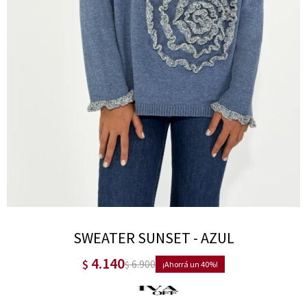
SWEATER SUNSET - AZUL
4.140
$
6.900
$
40