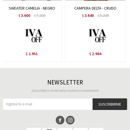
SWEATER CAMELIA - NEGRO
CAMPERA DELTA - CRUDO
3.600
7.200
3.640
5.200
$
$
$
$
2.951
2.984
$
$
NEWSLETTER
¡Suscribite y recibí todas nuestras novedades!
SUSCRIBIRME

