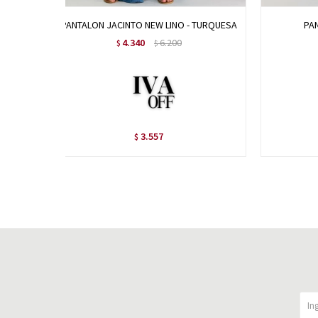
PANTALON JACINTO NEW LINO - TURQUESA
PAN
4.340
6.200
$
$
3.557
$