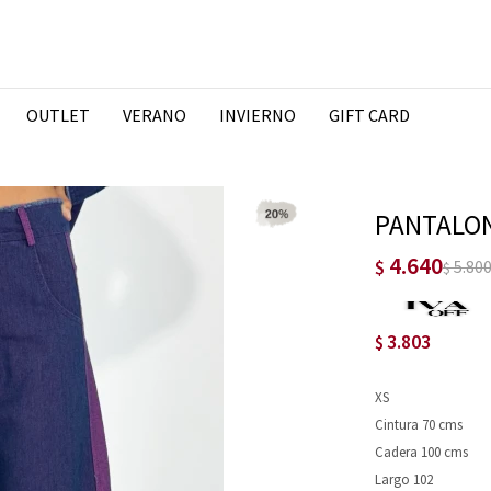
OUTLET
VERANO
INVIERNO
GIFT CARD
PANTALON
4.640
$
5.80
$
3.803
$
XS
Cintura 70 cms
Cadera 100 cms
Largo 102