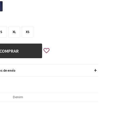
S
XL
XS
COMPRAR
s de envío
Denim