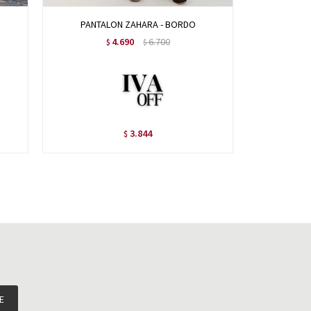
PANTALON ZAHARA - BORDO
PA
4.690
6.700
$
$
3.844
$
E