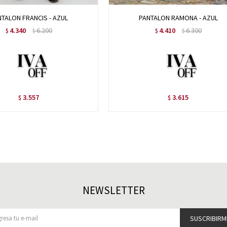
TALON FRANCIS - AZUL
PANTALON RAMONA - AZUL
4.340
6.200
4.410
6.300
$
$
$
$
3.557
3.615
$
$
NEWSLETTER
SUSCRIBIRM