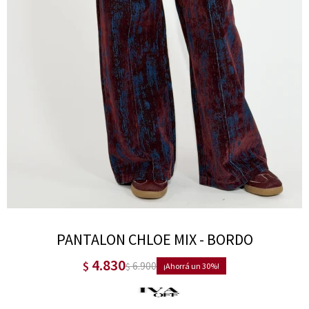
PANTALON CHLOE MIX - BORDO
4.830
$
6.900
$
30