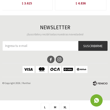
3.615
4.836
$
$
NEWSLETTER
¡Suscribite y recibí todas nuestras novedades!
SUSCRIBIRME


© Copyright 2026 / Panthai
L
M
XL