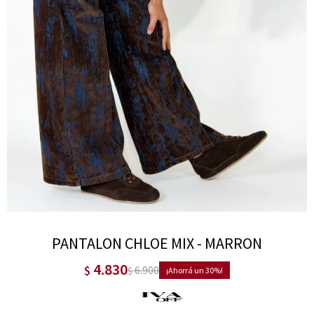
PANTALON CHLOE MIX - MARRON
4.830
$
6.900
$
30