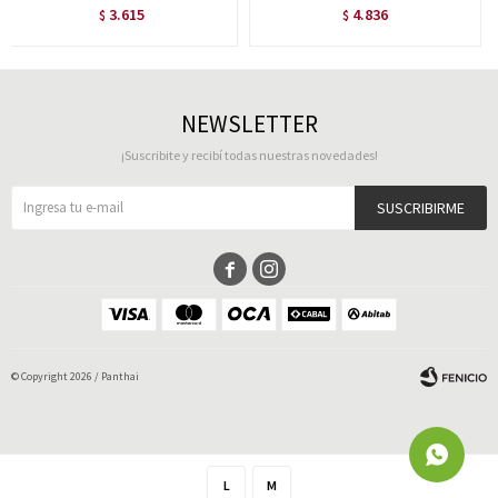
3.615
4.836
$
$
NEWSLETTER
¡Suscribite y recibí todas nuestras novedades!
SUSCRIBIRME


© Copyright 2026 / Panthai
L
M