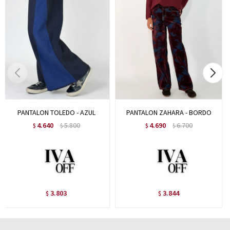
PANTALON TOLEDO - AZUL
PANTALON ZAHARA - BORDO
4.640
5.800
4.690
6.700
$
$
$
$
3.803
3.844
$
$