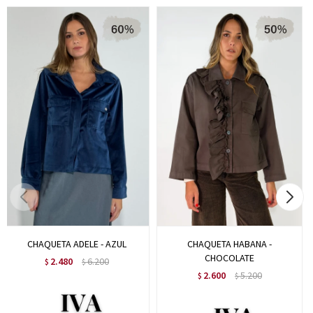
CHAQUETA ADELE - AZUL
CHAQUETA HABANA -
CHOCOLATE
2.480
6.200
$
$
2.600
5.200
$
$