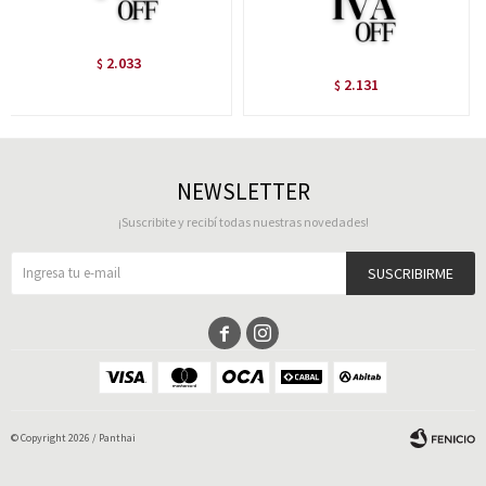
2.033
$
2.131
$
NEWSLETTER
¡Suscribite y recibí todas nuestras novedades!
SUSCRIBIRME


© Copyright 2026 / Panthai