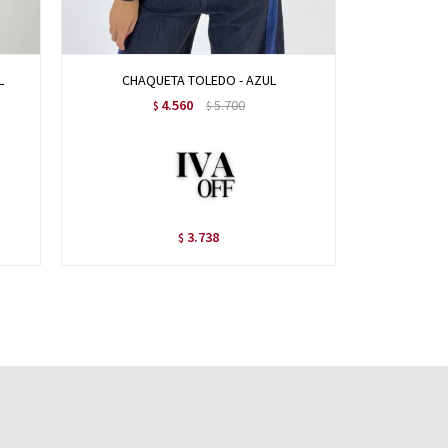
L
CHAQUETA TOLEDO - AZUL
CH
4.560
5.700
$
$
3.738
$