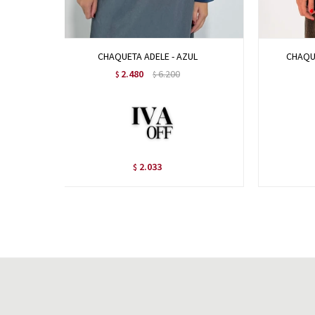
CHAQUETA ADELE - AZUL
CHAQU
2.480
6.200
$
$
2.033
$