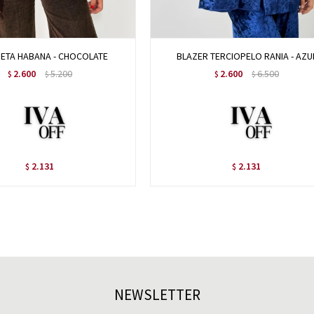
ETA HABANA - CHOCOLATE
BLAZER TERCIOPELO RANIA - AZU
2.600
5.200
2.600
6.500
$
$
$
$
2.131
2.131
$
$
NEWSLETTER