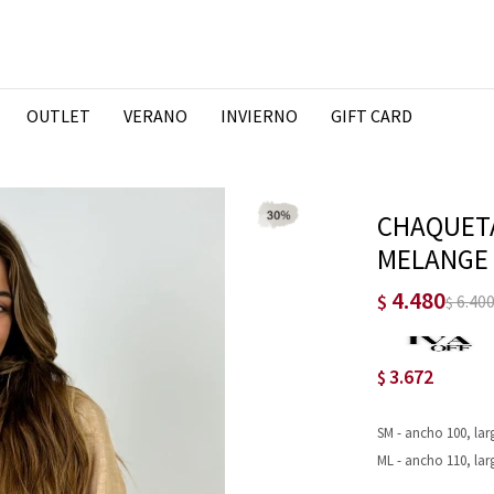
OUTLET
VERANO
INVIERNO
GIFT CARD
CHAQUETA
MELANGE
4.480
$
6.40
$
3.672
$
SM - ancho 100, la
ML - ancho 110, lar