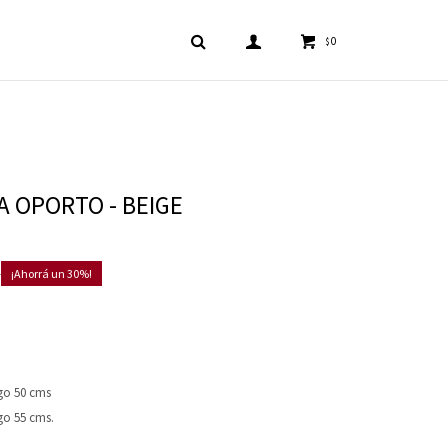
0
$
 OPORTO - BEIGE
0
30
rgo 50 cms
go 55 cms.