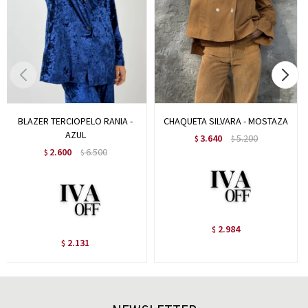
BLAZER TERCIOPELO RANIA -
CHAQUETA SILVARA - MOSTAZA
AZUL
3.640
5.200
$
$
2.600
6.500
$
$
2.984
$
2.131
$