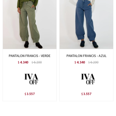
PANTALON FRANCIS - VERDE
PANTALON FRANCIS - AZUL
4.340
6.200
4.340
6.200
$
$
$
$
3.557
3.557
$
$