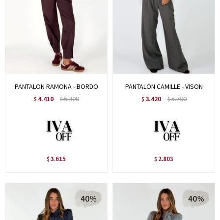
PANTALON RAMONA - BORDO
PANTALON CAMILLE - VISON
4.410
6.300
3.420
5.700
$
$
$
$
3.615
2.803
$
$