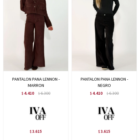
PANTALON PANA LENNON -
PANTALON PANA LENNON -
MARRON
NEGRO
4.410
6.300
4.410
6.300
$
$
$
$
3.615
3.615
$
$